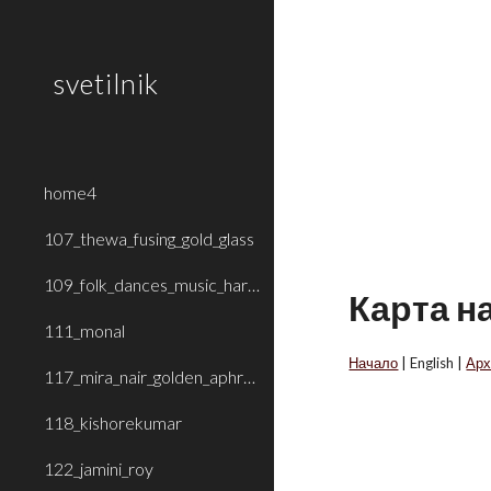
Sk
svetilnik
home4
107_thewa_fusing_gold_glass
109_folk_dances_music_haryana_rajasthan
Карта н
111_monal
Начало
| English |
Арх
117_mira_nair_golden_aphrodite
118_kishorekumar
122_jamini_roy