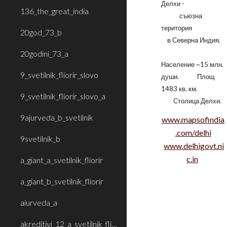
Делхи -
136_the_great_india
съюзна
територия
20god_73_b
в Северна Индия.
20godini_73_a
Население ~15 млн.
9_svetilnik_fliorir_slovo
души. Площ
1483 кв. км.
9_svetilnik_fliorir_slovo_a
Столица Делхи.
9ajurveda_b_svetilnik
www.mapsofindia
.com/delhi
9svetilnik_b
www.delhigovt.ni
c.in
a_giant_a_svetilnik_fliorir
a_giant_b_svetilnik_fliorir
aiurveda_a
akreditivi_12_a_svetilnik_fliorir