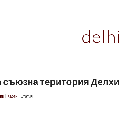
ip to main content
Skip to navigat
delhi
а съюзна територия Делхи
ив
|
Карти
| Статия