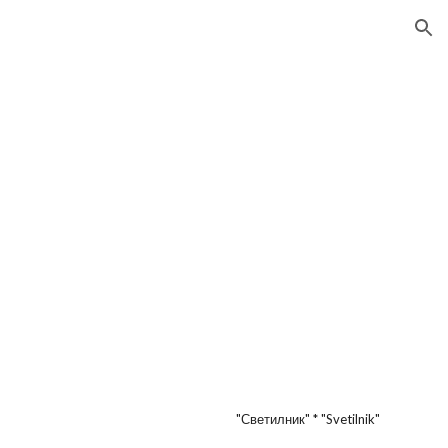
ion
"Светилник" * "Svetilnik"