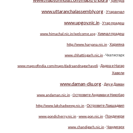
-
Трипура
www.uttaranchalassembly.org
-
Утаранчал
www.upgov.nic.in
-
Утар прадеш
www.himachal.nic.in/welcome.asp
-
Химчал прадеш
http://www.haryana.nic.in
-
Харияна
www.chhattisgarh.nic.in
- Чхатисгарх
www.mapsofindia.com/maps/dadraandnagarhaveli
-
Дадра и Нагар
Хавели
www.daman-diu.org
-
Диу и Даман
www.andaman.nic.in
-
Oстровите Андаман и Никобар
http://www.lakshadweep.nic.in
-
Островите Лакшадвип
www.pondicherry.nic.in
-
www.pon.nic.in
-
Пондичери
www.chandigarh.nic.in
-
Чандигарх