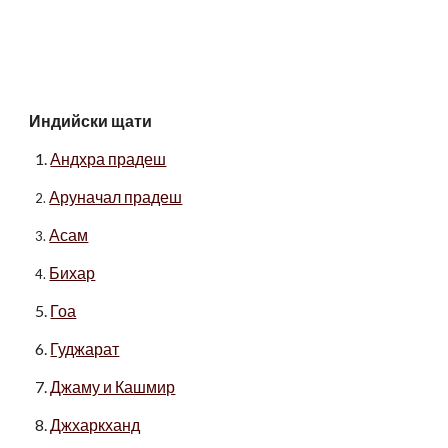
Индийски щати
1.
Андхра прадеш
Аруначал прадеш
2.
Асам
3.
Бихар
4.
5.
Гоа
6.
Гуджарат
7.
Джаму и Кашмир
8.
Джхаркханд