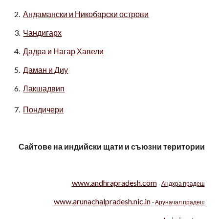
2.
Андамански и Никобарски острови
3.
Чандигарх
4.
Дадра и Нагар Хавели
5.
Даман и Диу
6.
Лакшадвип
7.
Пондичери
Сайтове на индийски щати и съюзни територии
www.andhrapradesh.com
-
Андхра прадеш
www.arunachalpradesh.nic.in
-
Аруначал прадеш