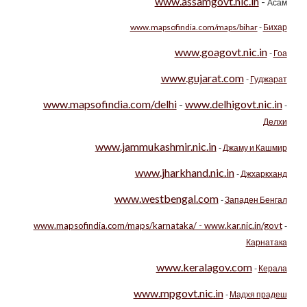
www.assamgovt.nic.in
-
Асам
www.mapsofindia.com/maps/bihar
-
Бихар
www.goagovt.nic.in
-
Гоа
www.gujarat.com
-
Гуджарат
www.mapsofindia.com/delhi
-
www.delhigovt.nic.in
-
Делхи
www.jammukashmir.nic.in
-
Джаму и Кашмир
www.jharkhand.nic.in
-
Джхаркханд
www.westbengal.com
-
Западен Бенгал
www.mapsofindia.com/maps/karnataka/ - www.kar.nic.in/govt
-
Карнатака
www.keralagov.com
-
Керала
www.mpgovt.nic.in
-
Мадхя прадеш