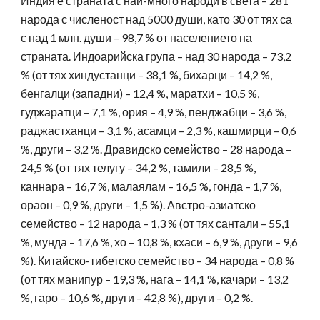
Индия е страната с най-много народи в света – 281
народа с численост над 5000 души, като 30 от тях са
с над 1 млн. души – 98,7 % от населението на
страната. Индоарийска група – над 30 народа – 73,2
% (от тях хиндустанци – 38,1 %, бихарци – 14,2 %,
бенгалци (западни) – 12,4 %, маратхи – 10,5 %,
гуджаратци – 7,1 %, ория – 4,9 %, пенджабци – 3,6 %,
раджастханци – 3,1 %, асамци – 2,3 %, кашмирци – 0,6
%, други – 3,2 %. Дравидско семейство – 28 народа –
24,5 % (от тях телугу – 34,2 %, тамили – 28,5 %,
каннара – 16,7 %, малаялам – 16,5 %, гонда – 1,7 %,
ораон – 0,9 %, други – 1,5 %). Австро-азиатско
семейство – 12 народа – 1,3 % (от тях сантали – 55,1
%, мунда – 17,6 %, хо – 10,8 %, кхаси – 6,9 %, други – 9,6
%). Китайско-тибетско семейство – 34 народа – 0,8 %
(от тях манипур – 19,3 %, нага – 14,1 %, качари – 13,2
%, гаро – 10,6 %, други – 42,8 %), други – 0,2 %.