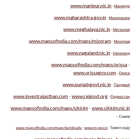
www.manipur.nic.in
-
Манипур
www.maharashtra.gov.in
-
Махаращра
www.meghalaya.nic.in
-
Мегхалая
www.mapsofindia.com/maps/mizoram
-
Мизорам
www.nagaland.nic.in
-
Нагаланд
www.mapsofindia.com/maps/orissa
-
www.orissagov.com
-
Ориса
www.punjabgovt.nic.in
-
Панджаб
www.investrajasthan.com
-
www.rajgovt.org
-
Раджастан
www.mapsofindia.com/maps/sikkim
-
www.sikkim.nic.in
-
Сиким
www.mapsofindia.com/maps/tamilnadu
-
www.tn.gov.in
- Тамил наду
www.mapsofindia.com/maps/tripura