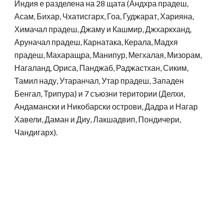
Индия е разделена на 28 щата (Андхра прадеш,
Асам, Бихар, Чхатисгарх, Гоа, Гуджарат, Харияна,
Химачал прадеш, Джаму и Кашмир, Джхаркханд,
Аруначал прадеш, Карнатака, Керала, Мадхя
прадеш, Махаращра, Манипур, Мегхалая, Мизорам,
Нагаланд, Ориса, Панджаб, Раджастхан, Сиким,
Тамил наду, Утаранчал, Утар прадеш, Западен
Бенгал, Трипура) и 7 съюзни територии (Делхи,
Андамански и Никобарски острови, Дадра и Нагар
Хавели, Даман и Диу, Лакшадвип, Пондичери,
Чандигарх).