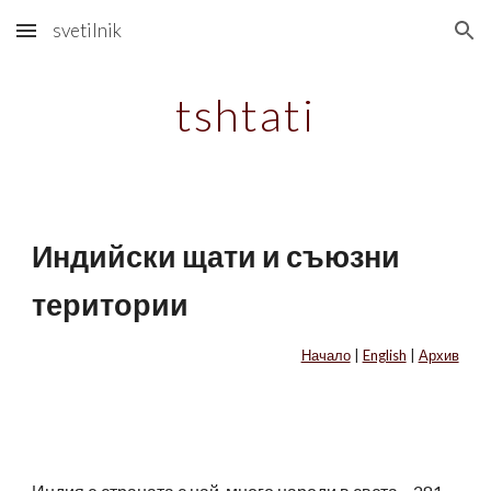
svetilnik
Skip to main content
Skip to navigation
tshtati
Индийски щати и съюзни
територии
Начало
|
English
|
Архив