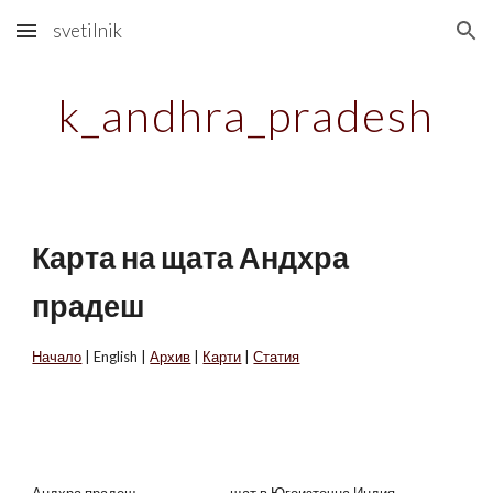
svetilnik
Skip to main content
Skip to navigation
k_andhra_pradesh
Карта на щата Андхра
прадеш
Начало
| English |
Архив
|
Карти
|
Статия