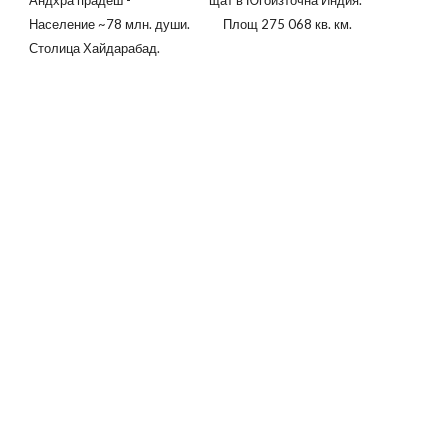
Андхра прадеш - щат в Югоизточна Индия.
Население ~78 млн. души. Площ 275 068 кв. км.
Столица Хайдарабад.