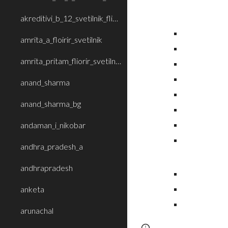
akreditivi_b_12_svetilnik_fliorir
amrita_a_floirir_svetilnik
amrita_pritam_fliorir_svetilnik_b
anand_sharma
anand_sharma_bg
andaman_i_nikobar
andhra_pradesh_a
andhrapradesh
anketa
arunachal
Page
Report abus