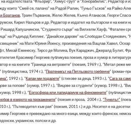
 на издателствата “Фльорир”, “Хемус-груп” и “Хонорабилис”. Редактор и из
жду които “Смей се, палачо” на Радой Ралин, “Гуньо Гъсков” на Райко Ал
ги Братанов
, Траян Първанов, Желю Желев, Кънчо Атанасов, Георги Спасо
румски, Кирил Назъров и др. Редактор и издател на български е на книги н
а Ришард Капушчински, “Студеното сърце” на Вилхелм Хауф, “Фатален сро
ица” на Ръдиърд Киплинг, “Данайски дарове” на Слободан Стоядинович, “
 свещеник” на Мати Юряня Йоенсу, произведения на Вацлав Хавел, Оскар 
фт, Михай Еминеску, Тирсо де Молина, Вук Караджич, Джералд Булит, Фр
етилетия Красимир Георгиев публикува поезия, проза и хумор в литературн
тор е на книгите “Граница на ветровете” (поезия, 1969 г.), “Метал реже мет
 (публицистика, 1974 г.), “
Пратеникът на Петльовото гребенче
” (роман-пр
ина”
, 1992 г.), “
Капан ми подарете
” (стихове за деца, 1993 г.), “
Сага за сам
цове за попове” (хумор, 1997 г.), “Вицове за студенти” (хумор, 1998 г.), “Ви
(хумор, 1998 г.), “
Ергосфера или лапидариум на феномените
” (публицисти
юбов в езерото на прокажените
” (поезия и проза, 2004 г.),
“Тунелът”
(поези
2010 г.), “Пътеводител към рая” (поезия, 2011 г.) и др. Носител е на десетк
имир Георгиев е превеждано на много езици, между които френски, немски,
едонски, украински, полски и др.