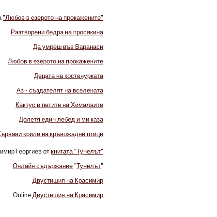
а
"Любов в езерото на прокажените"
Разтворени бедра на просякина
Да умреш във Варанаси
Любов в езерото на прокажените
Децата на костенурката
Аз - създателят на вселената
Кактус в петите на Хималаите
Долетя един лебед и ми каза
Кървави криле на кръвожадни птици
имир Георгиев от
книгата "Тунелът"
Онлайн съдържание
"
Тунелът
"
Двустишия на Красимир
Online
Двустишия на Красимир