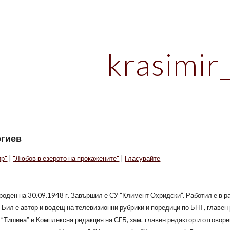
ip to main content
Skip to navigat
krasimir
ргиев
ир"
|
"Любов в езерото на прокажените"
|
Гласувайте
роден на 30.09.1948 г. Завършил е СУ “Климент Охридски”. Работил е в р
 Бил е автор и водещ на телевизионни рубрики и поредици по БНТ, главен 
. ”Тишина” и Комплексна редакция на СГБ, зам.-главен редактор и отговоре