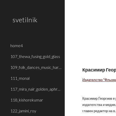
Sk
svetilnik
home4
107_thewa_fusing_gold_glass
109_folk_dances_music_haryana_rajasthan
Красимир Гео
111_monal
Издателство "Фльор
117_mira_nair_golden_aphrodite
Красимир Георгиев е 
118_kishorekumar
издателства и медии.
122_jamini_roy
главен редактор на в