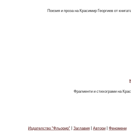
Поезия и проза на Красимир Георгиев от книгат
Фрагменти и стихограми на Крас
Издателство "Фльорир"
|
Заглавия
|
Автори
|
Феномени
e