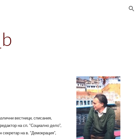
ion
_b
азлични вестници, списания,
редактор на сп. ”Социално дело”,
н секретар на в. “Демокрация”,