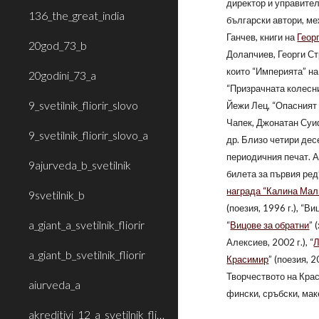
директор и управител
136_the_great_india
български автори, ме
Ганчев, книги на
Геор
20god_73_b
Долапчиев, Георги Ст
които “Империята” н
20godini_73_a
“Призрачната колесн
9_svetilnik_fliorir_slovo
Йежи Лец, “Опасният
Чапек, Джонатан Суи
9_svetilnik_fliorir_slovo_a
др. Близо четири дес
периодичния печат. Ав
9ajurveda_b_svetilnik
билета за първия ред”
награда “Калина Мал
9svetilnik_b
(поезия, 1996 г.), “Ви
a_giant_a_svetilnik_fliorir
“
Вицове за обратни
” 
Алексиев, 2002 г.), “
Л
a_giant_b_svetilnik_fliorir
Красимир
” (поезия, 
Творчеството на Крас
aiurveda_a
фински, сръбски, мак
akreditivi_12_a_svetilnik_fliorir