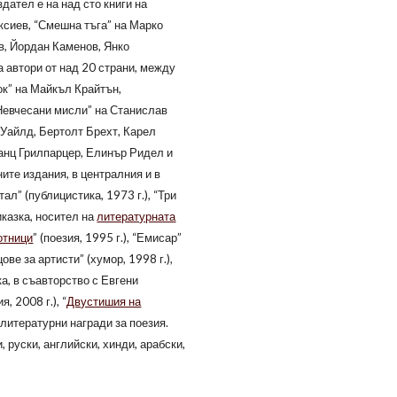
дател е на над сто книги на
ексиев, “Смешна тъга” на Марко
в, Йордан Каменов, Янко
а автори от над 20 страни, между
к” на Майкъл Крайтън,
Невчесани мисли” на Станислав
Уайлд, Бертолт Брехт, Карел
анц Грилпарцер, Елинър Ридел и
ите издания, в централния и в
ал” (публицистика, 1973 г.), “Три
иказка, носител на
литературната
отници
” (поезия, 1995 г.), “Емисар”
цове за артисти” (хумор, 1998 г.),
ка, в съавторство с Евгени
я, 2008 г.), “
Двустишия на
и литературни награди за поезия.
 руски, английски, хинди, арабски,