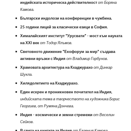
индийската историческа действителност
от Боряна
Камова.
Български индолози на конференции в чужбина.
25 години лицей за класически езици в София.
Хималайският институт "Урусвати" - мост към науката
на ХХІ век
от Тодор Ялъмов.
Световното движение "Екофорум за мир" създава
активни връзки с Индия
от Владимир Горбунов.
Храмовата архитектура на Кхаджурахо
от Динкар
Шукла.
Хилядолетието на Кхаджурахо.
Един искрен и проникновен почитател на Индия,
индийската тема в творчеството на художника Борис
Георгиев, от Румяна Дончева.
Индия - космически и земни стремежи
от Веселин
Сейков.
В света на книгите за Индия
от Евгения Камова.