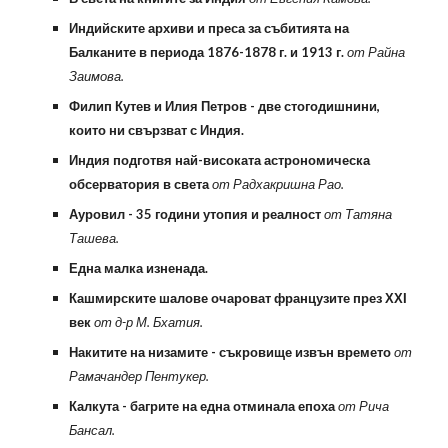
Индийските архиви и преса за събитията на
Балканите в периода 1876-1878 г. и 1913 г.
от Райна
Заимова.
Филип Кутев и Илия Петров - две стогодишнини,
които ни свързват с Индия.
Индия подготвя най-високата астрономическа
обсерватория в света
от Радхакришна Рао.
Ауровил - 35 години утопия и реалност
от Татяна
Ташева.
Една малка изненада.
Кашмирските шалове очароват французите през ХХІ
век
от д-р М. Бхатия.
Накитите на низамите - съкровище извън времето
от
Рамачандер Пентукер.
Калкута - багрите на една отминала епоха
от Рича
Бансал.