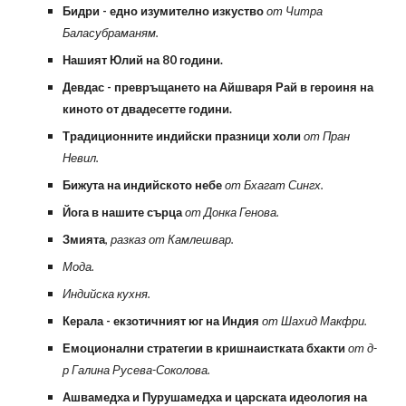
Бидри - едно изумително изкуство
от Читра
Баласубраманям.
Нашият Юлий на 80 години.
Девдас - превръщането на Айшваря Рай в героиня на
киното от двадесетте години.
Традиционните индийски празници холи
от Пран
Невил.
Бижута на индийското небе
от Бхагат Сингх.
Йога в нашите сърца
от Донка Генова.
Змията
, разказ от Камлешвар.
Мода.
Индийска кухня.
Керала - екзотичният юг на Индия
от Шахид Макфри.
Емоционални стратегии в кришнаистката бхакти
от д-
р Галина Русева-Соколова.
Ашвамедха и Пурушамедха и царската идеология на