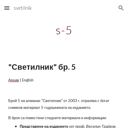
svetilnik
Skip to main content
Skip to navigation
s-5
"Светилник" бр. 5
Архив
| English
Брой 5 на алманах "Светилник" от 2003 г. отразява с богат
снимков материал 5-годишнината на изданието.
В броя са поместени следните материали и информации:
Представяне на изданието
от проф. Веселин Трайков
.