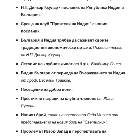
Н.П. Динкар Кхулар - посланик на Република Индия в
България.
Среща на клуб "Приятели на Индия" с новия
посланик.
България и Индия трябва да съживят своите
традиционни икономически връзки
, Първо интервю
на Н.П. Динкар Кхулар.
Летопис на клубния живот
от д.ф.н. Владимир Ганев.
Видни българи от периода на Възраждането за Индия
от проф. Веселин Трайков.
Посещение на добра воля.
Престижни награди на клубни членове
от Жана
Русева.
Новият брой
, слово на поетесата Леда Милева при
представянето на новия брой на "Светилник".
Проблемът Изток-Запад в перспективата на