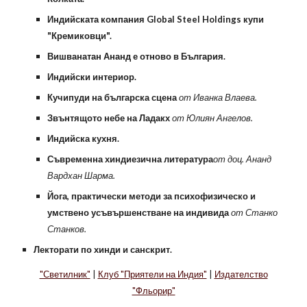
Индийската компания Global Steel Holdings купи
"Кремиковци".
Вишванатан Ананд е отново в България.
Индийски интериор.
Кучипуди на българска сцена
от Иванка Влаева.
Звънтящото небе на Ладакх
от Юлиян Ангелов.
Индийска кухня.
Съвременна хиндиезична литература
от доц. Ананд
Вардхан Шарма.
Йога, практически методи за психофизическо и
умствено усъвършенстване на индивида
от Станко
Станков.
Лекторати по хинди и санскрит.
"Светилник"
|
Клуб "Приятели на Индия"
|
Издателство
"Фльорир"