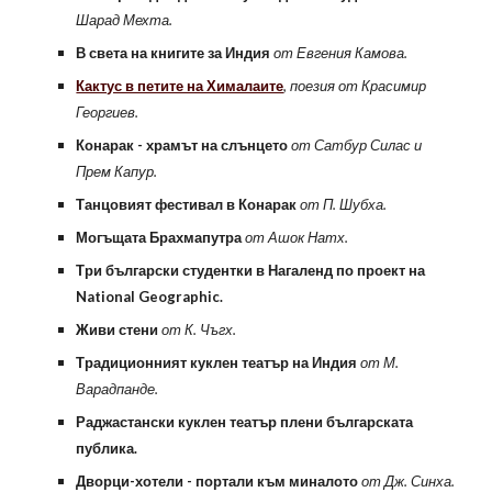
Шарад Мехта.
В света на книгите за Индия
от Евгения Камова.
Кактус в петите на Хималаите
, поезия от Красимир
Георгиев.
Конарак - храмът на слънцето
от Сатбур Силас и
Прем Капур.
Танцовият фестивал в Конарак
от П. Шубха.
Могъщата Брахмапутра
от Ашок Натх.
Три български студентки в Нагаленд по проект на
National Geographic.
Живи стени
от К. Чъгх.
Традиционният куклен театър на Индия
от М.
Варадпанде.
Раджастански куклен театър плени българската
публика.
Дворци-хотели - портали към миналото
от Дж. Синха.