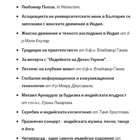
Любомир Попов.
In Memoriam.
Асоциацията на университетските жени в България се
запознава с женските движения в Индия.
Женски движения и тяхното изследване в Индия
от д-
р Мала Кхулар.
Традиция на приятелството
от д.ф.н. Владимир Ганев.
За вечерта с "Индийките на Дечко Узунов".
Летопис на клубния живот
от д.ф.н. Владимир Ганев.
Глобални информационни и комуникационни
технологии
от д-р Мееру Джусавала.
Михаил Арнаудов за будизма и индийската мъдрост
от ст.н.с. Ерика Лазарова.
Скрябин и индийската космогония
от Таня Христова.
Празничен концерт - индийската музика, песни, танци
и йога.
Читапрасад - един самоук индийски художник
от