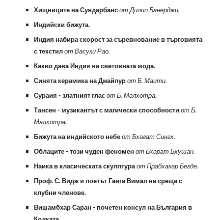
Хищниците на Сундарбанс
от Дилип Банерджи.
Индийски бижута.
Индия набира скорост за съревнование в търговията
с текстил
от Васуки Рао.
Какво дава Индия на световната мода.
Синята керамика на Джайпур
от Б. Маити.
Сураия - златният глас
от Б. Малхотра.
Тансен - музикантът с магически способности
от Б.
Малхотра.
Бижута на индийското небе
от Бхагат Сингх.
Облаците - този чуден феномен
от Бхарат Бхушан.
Наика в класическата скулптура
от Прабхакар Бегде.
Проф. С. Видж и поетът Ганга Вимал на среща с
клубни членове.
Вишамбхар Саран - почетен консул на България в
Колката.