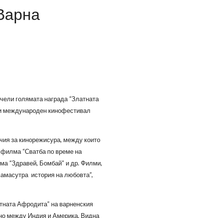
Варна
чели голямата награда “Златната
4-и международен кинофестивал
ичия за кинорежисура, между които
 филма “Сватба по време на
ма “Здравей, Бомбай” и др. Филми,
Камасутра ­ история на любовта”,
тната Афродита” на варненския
ено между Индия и Америка. Видна