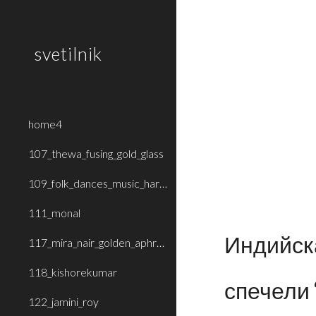
Sk
svetilnik
home4
107_thewa_fusing_gold_glass
109_folk_dances_music_haryana_rajasthan
111_monal
Индийск
117_mira_nair_golden_aphrodite
118_kishorekumar
спечели
122_jamini_roy