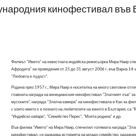
ународния кинофестивал във 
Филмът “Името” на известната индийска режисьорка Мира Наир спе
Афродита” на проведения от 25 до 31 август 2006 г. във Варна 1
“Любовта е лудост”.
Родена през 1957 г., Мира Наир е носителка на много световни отл
главната награда на венецианския кинофестивал “Златният лъв” за
мусоните”, награда “Златна камера” на кинофестивала в Кан за фил
с които името є е познато на любителите на киното в България, са “
“Индийско кабаре”, “Семейство Перес”, “Моята родина” и др.
Във филма “Името” на Мира Наир, спечелил голямата награда “Зла
кинофестивал, се разказва историята на младо семейство, раздво