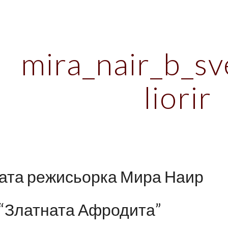
ip to main content
Skip to navigat
mira_nair_b_sve
liorir
ата режисьорка Мира Наир
 “Златната Афродита”