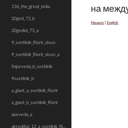
на межд
136_the_great_india
20god_73_b
Начало
|
English
20godini_73_a
9_svetilnik_fliorir_slovo
9_svetilnik_fliorir_slovo_a
9ajurveda_b_svetilnik
9svetilnik_b
a_giant_a_svetilnik_fliorir
a_giant_b_svetilnik_fliorir
aiurveda_a
akreditivi_12_a_svetilnik_fliorir